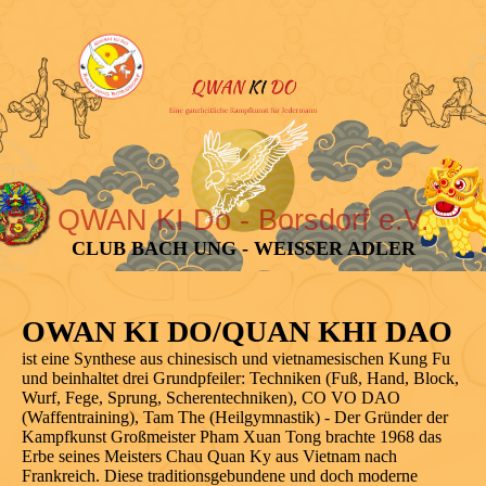
QWAN KI Do - Borsdorf e.V.
CLUB BACH UNG - WEISSER ADLER
OWAN KI DO/QUAN KHI DAO
ist eine Synthese aus chinesisch und vietnamesischen Kung Fu
und beinhaltet drei Grundpfeiler: Techniken (Fuß, Hand, Block,
Wurf, Fege, Sprung, Scherentechniken), CO VO DAO
(Waffentraining), Tam The (Heilgymnastik) - Der Gründer der
Kampfkunst Großmeister Pham Xuan Tong brachte 1968 das
Erbe seines Meisters Chau Quan Ky aus Vietnam nach
Frankreich. Diese traditionsgebundene und doch moderne