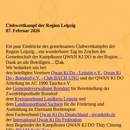
Clubwettkampf der Region Leipzig
07. Februar 2026
Ein paar Eindrücke des gemeinsamen Clubwettkampfes der
Region Leipzig…ein wunderbarer Tag im Zeichen der
Gemeinschaft der Kampfkunst QWAN KI DO in der Region…
Dank an alle Beteiligten…😊🙏
Wir bedanken uns bei:
den beteiligten Vereinen
Qwan Ki Do - Leipzig e.V.
,
Qwan Ki
Do - Borsdorf e.V. - Club BACH UNG
und der QWAN KI DO
Abteilung im AC 1990 Taucha e.V.
der
Gemeindeverwaltung Borsdorf
für Bereitstellung der
Zweifeldsporthalle Borsdorf
dem
Kreissportbund Landkreis Leipzig
und
dem
Landessportbund Sachsen
für die Förderung und
Ausbildung im Ehrenamt Breitensport
dem Fachverband
Qwan Ki Do Deutschland - qwankido.de
der
International Qwan Ki Do Federation
dem Begründer der Kampfkunst QWAN KI DO Thày Chuong