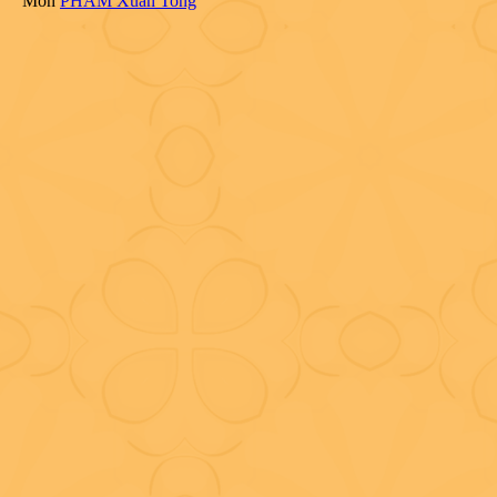
Môn
PHAM Xuân Tong