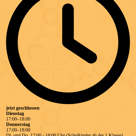
jetzt geschlossen
Dienstag
17
:
00
–
18
:
00
Donnerstag
17
:
00
–
18
:
00
Di. und Do. 17:00 - 18:00 Uhr (Schulkinder ab der 1.Klasse)